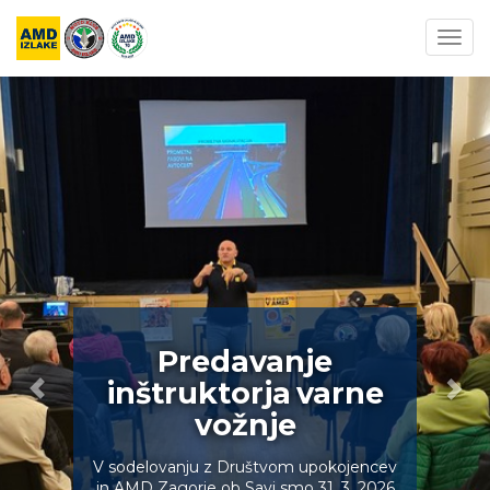
Togg
navig
Predavanje
inštruktorja varne
vožnje
V sodelovanju z Društvom upokojencev
in AMD Zagorje ob Savi smo 31. 3. 2026