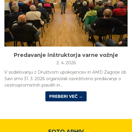
Predavanje inštruktorja varne vožnje
2. 4. 2026
V sodelovanju z Društvom upokojencev in AMD Zagorje ob
Savi smo 31. 3. 2026 organizirali osvežitveno predavanje o
cestnoprometnih pravilih in...
PREBERI VEČ →
FOTO ARHIV