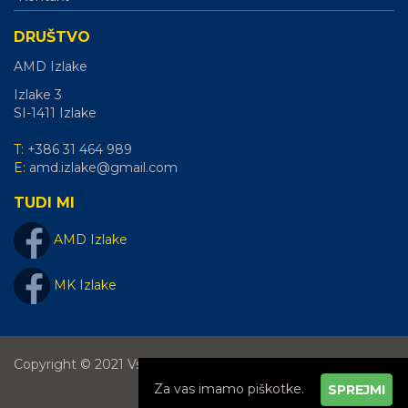
DRUŠTVO
AMD Izlake
Izlake 3
SI-1411
Izlake
T:
+386 31 464 989
E:
amd.izlake@gmail.com
TUDI MI
AMD Izlake
MK Izlake
Copyright © 2021 Vse pravice pridržane.
SPREJMI
|
Splošni pogoji
|
Piškotki