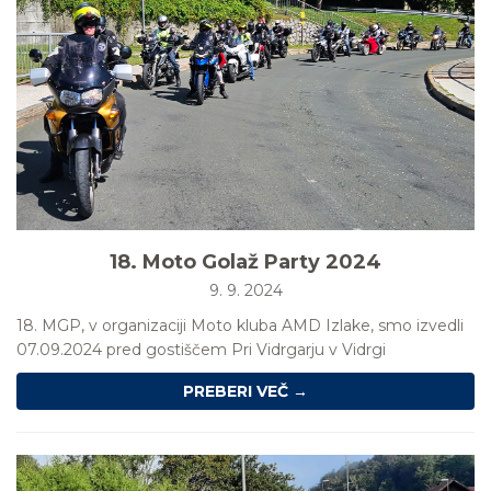
18. Moto Golaž Party 2024
9. 9. 2024
18. MGP, v organizaciji Moto kluba AMD Izlake, smo izvedli
07.09.2024 pred gostiščem Pri Vidrgarju v Vidrgi
PREBERI VEČ →