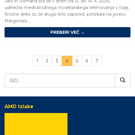
Jaro in Romana sta se v dneh od 13. do 14. 4. 2024,
udeležila mednarodnega modelarskega tekmovanja v Italiji.
Krožne dirke so že drugo leto zapored potekale na jezeru
Margonara....
PREBERI VEČ →
(trenutna)
1
2
3
4
5
6
7
AMD Izlake